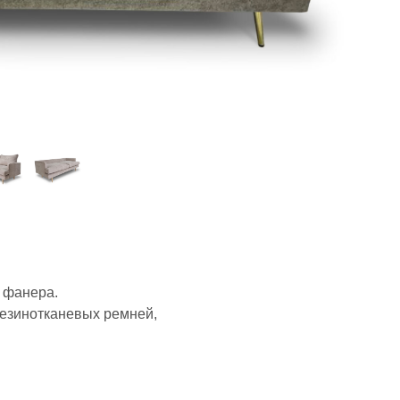
я фанера.
резинотканевых ремней,