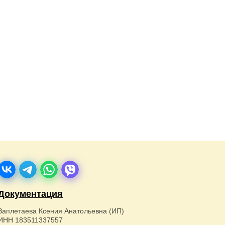
Документация
Заплетаева Ксения Анатольевна (ИП)
ИНН 183511337557